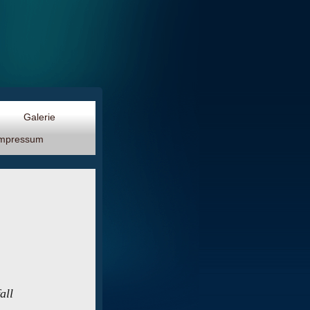
p
Galerie
mpressum
all