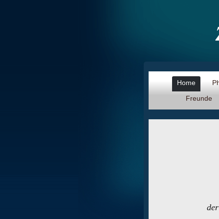
Home
Ph
Freunde
der