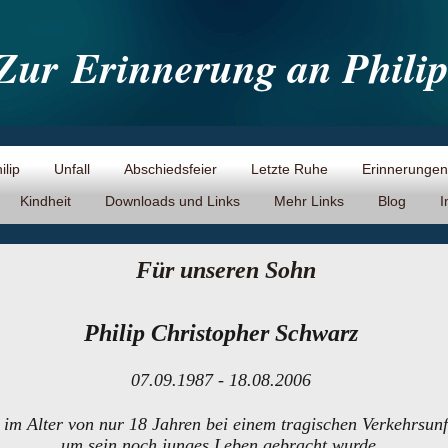
Zur
Erinnerung an Phili
ilip
Unfall
Abschiedsfeier
Letzte Ruhe
Erinnerungen
Kindheit
Downloads und Links
Mehr Links
Blog
I
Für unseren Sohn
Philip Christopher Schwarz
07.09.1987 - 18.08.2006
 im Alter von nur 18 Jahren bei einem tragischen Verkehrsunf
um sein noch junges Leben gebracht wurde.